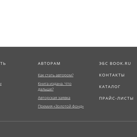
риат). Учебно-
пособие.
Магистратура)....
ское...
ИТЬ
АВТОРАМ
ЭБС BOOK.RU
Как стать автором?
КОНТАКТЫ
м
Книга издана. Что
КАТАЛОГ
дальше?
Авторская заявка
ПРАЙС-ЛИСТЫ
Премия «Золотой фонд»