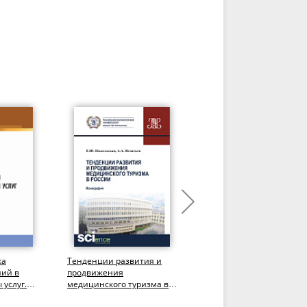
ка
Тенденции развития и
Современный туризм.
ий в
продвижения
Особенности управлени
 услуг.
медицинского туризма в
и развития. (Аспирантур
России. (Бакалавриат).
Бакалавриат,