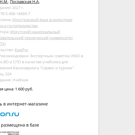
Н.М.
,
Пославская Н.А.
дания: 2027 г.
978-5-406-16669-7
плина:
Иностранный язык в индустрии
а и гостеприимства
тора:
Иркутский национальный
овательский технический университет
ТУ)
льство:
КноРус
 Рекомендовано Экспертным советом УМО в
е ВО и СПО в качестве учебника для
ления бакалавриата "Сервис и туризм"
ц: 324
дания: Учебник
ая цена:
1 600 руб.
ь в интернет-магазине
 размещена в базе