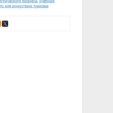
истического бизнеса
,
учебник
го для индустрии туризма