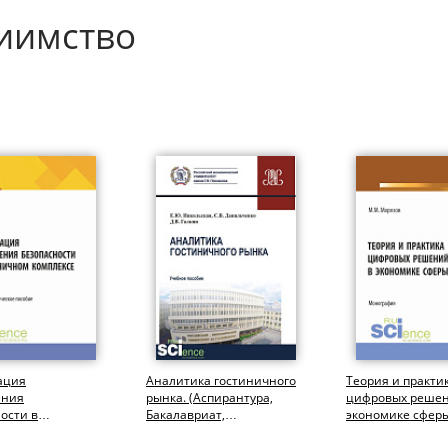
риимство
ация
Аналитика гостиничного
Теория и практи
ения
рынка. (Аспирантура,
цифровых решен
ости в
Бакалавриат,
экономике сферы
ном комплексе.
Магистратура). Учебное
(Бакалавриат,