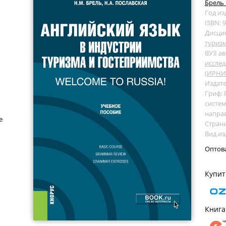
Брель 
Год из
ISBN: 
Дисци
туризм
ВУЗ ав
исслед
(ИРНИ
Издате
Гриф:
систем
направ
е
Страни
Вид из
Оптов
Купит
Книга