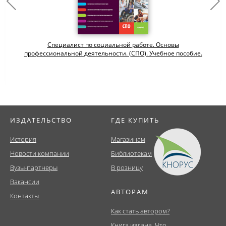
Специалист по социальной работе. Основы
профессиональной деятельности. (СПО). Учебное пособие.
ИЗДАТЕЛЬСТВО
ГДЕ КУПИТЬ
История
Магазинам
Новости компании
Библиотекам
Вузы-партнеры
В розницу
Вакансии
АВТОРАМ
Контакты
Как стать автором?
Книга издана. Что