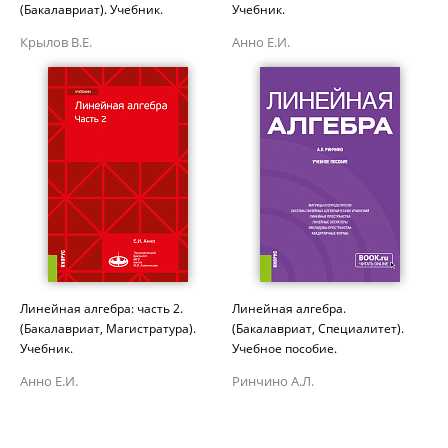
(Бакалавриат). Учебник.
Учебник.
Крылов В.Е.
Анно Е.И.
Линейная алгебра: часть 2.
Линейная алгебра.
(Бакалавриат, Магистратура).
(Бакалавриат, Специалитет).
Учебник.
Учебное пособие.
Анно Е.И.
Ринчино А.Л.