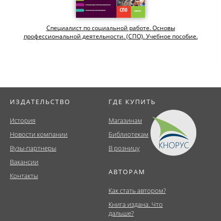
Специалист по социальной работе. Основы
профессиональной деятельности. (СПО). Учебное пособие.
ИЗДАТЕЛЬСТВО
ГДЕ КУПИТЬ
История
Магазинам
Новости компании
Библиотекам
Вузы-партнеры
В розницу
Вакансии
АВТОРАМ
Контакты
Как стать автором?
Книга издана. Что
дальше?