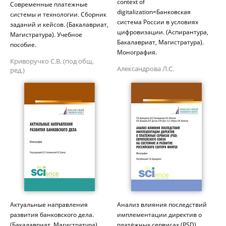
context of
Современные платежные
digitalization=Банковская
системы и технологии. Сборник
система России в условиях
заданий и кейсов. (Бакалавриат,
цифровизации. (Аспирантура,
Магистратура). Учебное
Бакалавриат, Магистратура).
пособие.
Монография.
Криворучко С.В. (под общ.
Александрова Л.С.
ред.)
Актуальные направления
Анализ влияния последствий
развития банковского дела.
имплементации директив о
(Бакалавриат, Магистратура).
платёжных сервисах (PSD)