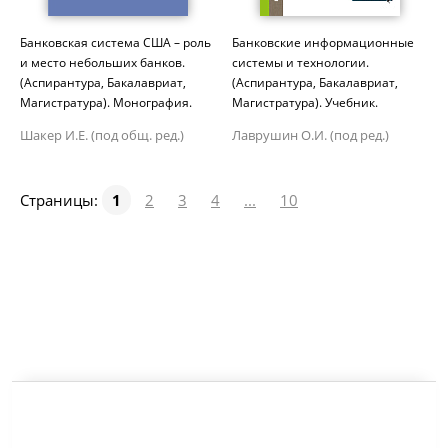
Банковская система США – роль
Банковские информационные
и место небольших банков.
системы и технологии.
(Аспирантура, Бакалавриат,
(Аспирантура, Бакалавриат,
Магистратура). Монография.
Магистратура). Учебник.
Шакер И.Е. (под общ. ред.)
Лаврушин О.И. (под ред.)
Страницы:
1
2
3
4
...
10