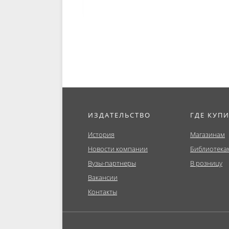
профессиональной
Магистра
деятельности. (СПО).
Специали
Учебное пособие.
ИЗДАТЕЛЬСТВО
ГДЕ КУП
История
Магазинам
Новости компании
Библиотека
Вузы-партнеры
В розницу
Вакансии
Контакты