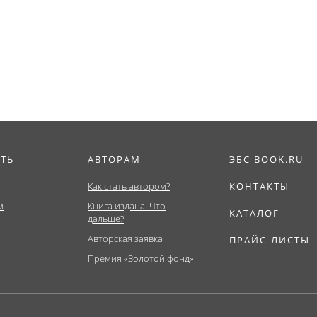
тура,
(Адъюнктура,
Монография.
тет). Учебник.
Бакалавриат,
Специалитет)....
ИТЬ
АВТОРАМ
ЭБС BOOK.RU
Как стать автором?
КОНТАКТЫ
м
Книга издана. Что
КАТАЛОГ
дальше?
Авторская заявка
ПРАЙС-ЛИСТЫ
Премия «Золотой фонд»