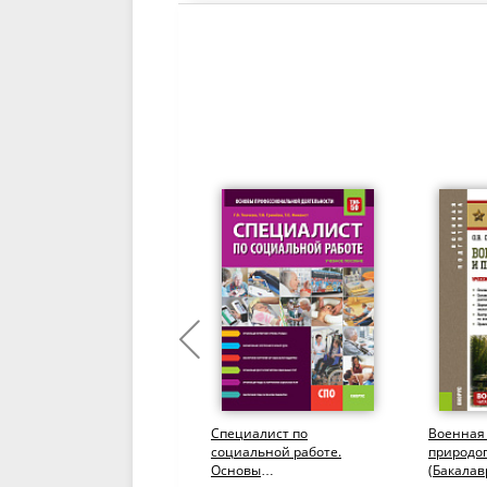
Финансовый учет и
Специалист по
Военная 
отчетность. (Бакалавриат,
социальной работе.
природо
Магистратура). Учебник.
Основы
(Бакалав