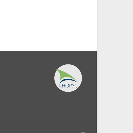
радиосвязи.
противодействия.
(Бакалавриат,...
(Бакалавриат,...