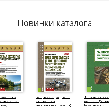
Новинки каталога
экология и
Боеприпасы для дронов
Записки военног
пользование.
(беспилотных
охотника. (Аспир
риат,
летательных аппаратов).
Бакалавриат).