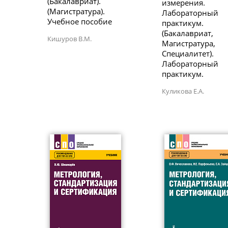
(Бакалавриат).
измерения.
(Магистратура).
Лабораторный
Учебное пособие
практикум.
(Бакалавриат,
Кишуров В.М.
Магистратура,
Специалитет).
Лабораторный
практикум.
Куликова Е.А.