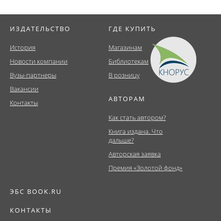
ИЗДАТЕЛЬСТВО
ГДЕ КУПИТЬ
История
Магазинам
Новости компании
Библиотекам
Вузы-партнеры
В розницу
Вакансии
АВТОРАМ
Контакты
Как стать автором?
Книга издана. Что
дальше?
Авторская заявка
Премия «Золотой фонд»
ЭБС BOOK.RU
КОНТАКТЫ