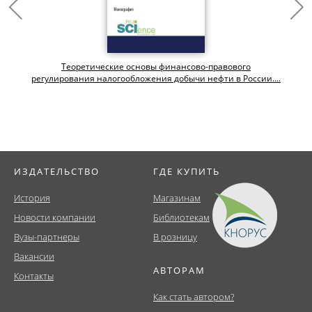
Теоретические основы финансово-правового
регулирования налогообложения добычи нефти в России....
ИЗДАТЕЛЬСТВО
ГДЕ КУПИТЬ
История
Магазинам
Новости компании
Библиотекам
Вузы-партнеры
В розницу
Вакансии
АВТОРАМ
Контакты
Как стать автором?