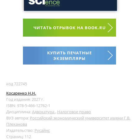
ЧИТАТЬ ОТРЫВОК НА BOOK.RU
КУПИТЬ ПЕЧАТНЫЕ
ЭКЗЕМПЛЯРЫ
код 722745
Косаренко Н.Н.
Год издания: 2027 г.
ISBN: 978-5-466-12762-1
Дисциплина:
Адвокатура
,
Налоговое право
ВУЗ автора:
Российский экономический университет имени Г.В.
Плеханова
Издательство:
Русайнс
Страниц: 112