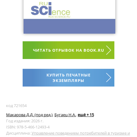
ЧИТАТЬ ОТРЫВОК НА BOOK.RU
КУПИТЬ ПЕЧАТНЫЕ
ЭКЗЕМПЛЯРЫ
код 721654
Макарова Д.Д. (под ред.)
,
Бугаец Н.А.
,
ещё + 15
Год издания: 2026 г.
ISBN: 978-5-466-12493-4
Дисциплина:
Управление поведением потребителей в туризме и