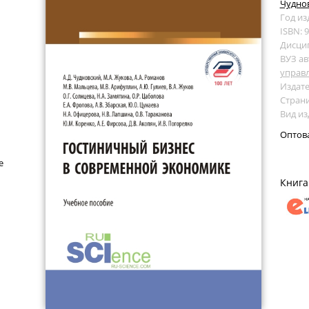
Чуднов
Год из
ISBN: 
Дисци
ВУЗ ав
управ
Издате
Страни
Вид из
Оптов
е
Книга