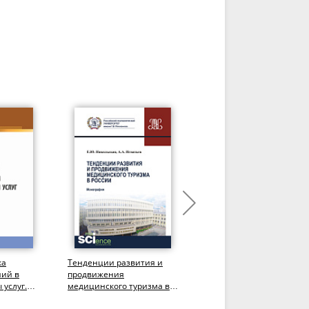
ка
Тенденции развития и
Современный туризм.
ий в
продвижения
Особенности управлени
 услуг.
медицинского туризма в
и развития. (Аспирантур
России. (Бакалавриат).
Бакалавриат,