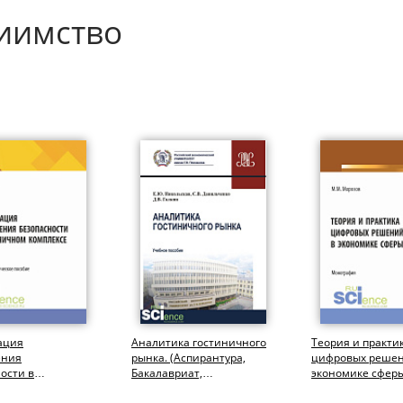
риимство
ация
Аналитика гостиничного
Теория и практи
ения
рынка. (Аспирантура,
цифровых решен
ости в
Бакалавриат,
экономике сферы
ном комплексе.
Магистратура). Учебное
(Бакалавриат,