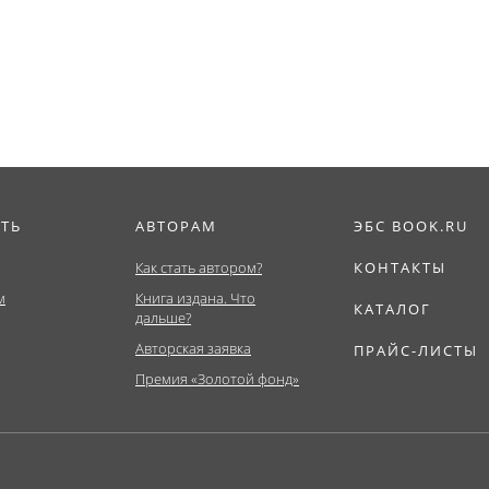
риат). Учебно-
пособие.
Магистратура)....
ское...
ИТЬ
АВТОРАМ
ЭБС BOOK.RU
Как стать автором?
КОНТАКТЫ
м
Книга издана. Что
КАТАЛОГ
дальше?
Авторская заявка
ПРАЙС-ЛИСТЫ
Премия «Золотой фонд»