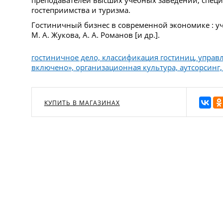
преподавателей высших учебных заведений, спец
гостеприимства и туризма.
Гостиничный бизнес в современной экономике : уче
М. А. Жукова, А. А. Романов [и др.].
гостиничное дело, классификация гостиниц, управл
включено», организационная культура, аутсорсинг
КУПИТЬ В МАГАЗИНАХ