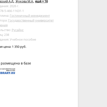
ский А.Д.
,
Жукова М.А.
,
ещё + 16
дания: 2026 г.
978-5-466-11631-1
плина:
Гостиничный менеджмент
тора:
Государственный университет
ления
льство:
Русайнс
ц: 238
дания: Учебное пособие
ая цена:
1 350 руб.
 размещена в базе