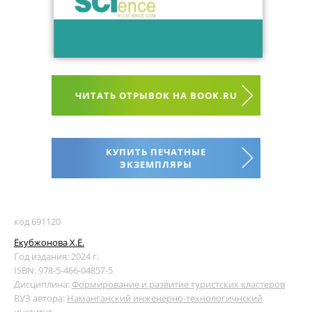
ЧИТАТЬ ОТРЫВОК НА BOOK.RU
КУПИТЬ ПЕЧАТНЫЕ
ЭКЗЕМПЛЯРЫ
код 691120
Ёкубжонова Х.Ё.
Год издания: 2024 г.
ISBN: 978-5-466-04857-5
Дисциплина:
Формирование и развитие туристских кластеров
ВУЗ автора:
Наманганский инженерно-технологичнский
институт