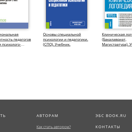
иональная
Основы специальной
Клиническая лог
тность педагогов
психологии и педагогики.
(Бакалавриат,
и психолого-
(СПО). Учебник.
Магистратура). У
ческого
дения детей...
ИТЬ
АВТОРАМ
ЭБС BOOK.RU
Как стать автором?
КОНТАКТЫ