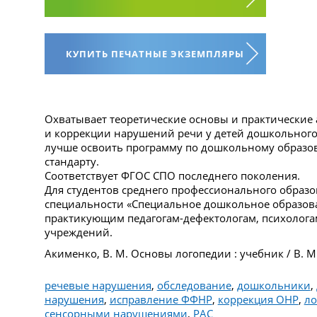
КУПИТЬ ПЕЧАТНЫЕ ЭКЗЕМПЛЯРЫ
Охватывает теоретические основы и практические
и коррекции нарушений речи у детей дошкольного
лучше освоить программу по дошкольному образо
стандарту.
Соответствует ФГОС СПО последнего поколения.
Для студентов среднего профессионального образ
специальности «Специальное дошкольное образова
практикующим педагогам-дефектологам, психолог
учреждений.
Акименко, В. М. Основы логопедии : учебник / В. М
речевые нарушения
,
обследование
,
дошкольники
,
нарушения
,
исправление ФФНР
,
коррекция ОНР
,
ло
сенсорными нарушениями
,
РАС