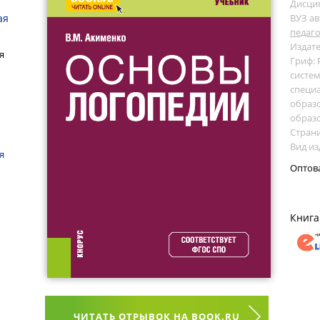
Дисци
ая
ВУЗ ав
педаго
Издате
я
Гриф:
систем
специ
образ
образ
Страни
Вид из
я
Оптов
Книга
ЧИТАТЬ ОТРЫВОК НА BOOK.RU