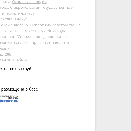
плина:
Основы логопедии
тора:
Ставропольский государственный
гический институт
льство:
КноРус
 Рекомендовано Экспертным советом УМО в
е ВО и СПО в качестве учебника для
альности "Специальное дошкольное
ование" среднего профессионального
ования
ц: 288
дания: Учебник
ая цена:
1 300 руб.
 размещена в базе