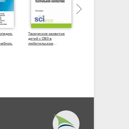
опедия.
Творческое развитие
Основы логопедии. (СПО)
детей с ОВЗ в
Учебник.
чебник.
любительском
театральном коллективе.
(Бакалавриат,...