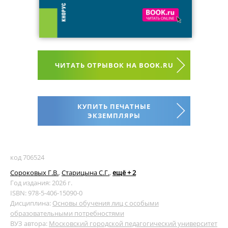
ЧИТАТЬ ОТРЫВОК НА BOOK.RU
КУПИТЬ ПЕЧАТНЫЕ
ЭКЗЕМПЛЯРЫ
код 706524
Сороковых Г.В.
,
Старицына С.Г.
,
ещё + 2
Год издания: 2026 г.
ISBN: 978-5-406-15090-0
Дисциплина:
Основы обучения лиц с особыми
образовательными потребностями
ВУЗ автора:
Московский городской педагогический университет