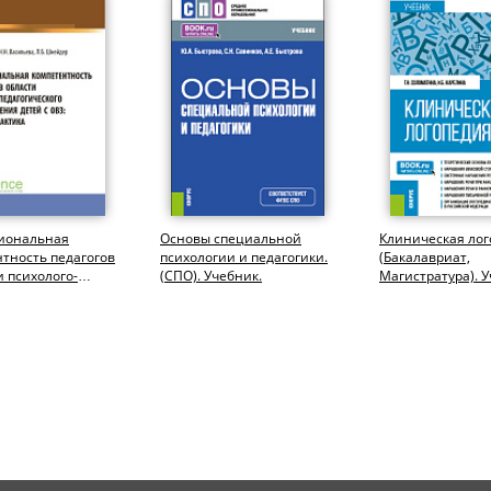
иональная
Основы специальной
Клиническая лог
тность педагогов
психологии и педагогики.
(Бакалавриат,
и психолого-
(СПО). Учебник.
Магистратура). У
ческого
дения детей...