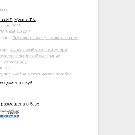
6568
ва И.Е.
,
Жукова Т.А.
дания: 2025 г.
978-5-406-14642-2
плина:
Психология и педагогика развития
тора:
Финансовый университет при
тельстве Российской Федерации
льство:
КноРус
ц: 128
дания: Учебно-методическое пособие
ая цена:
1 200 руб.
 размещена в базе