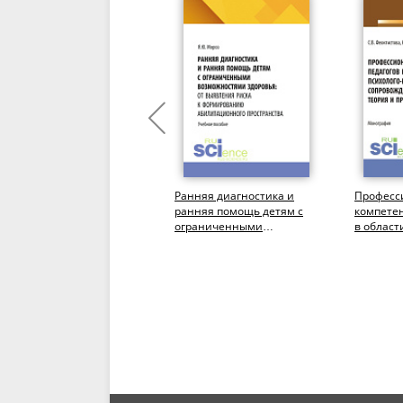
Социально-
Ранняя диагностика и
Професс
педагогическая
ранняя помощь детям с
компетен
программа
ограниченными
в област
предпрофессионального
возможностями здоровья:
педагоги
ориентирования детей с
от выявления...
сопровож
ограниченными...