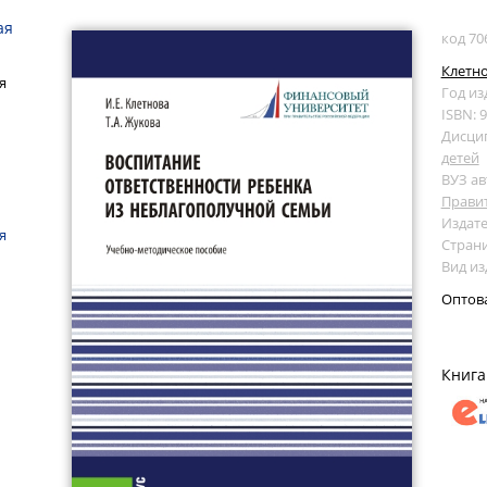
ая
код 70
Клетно
я
Год из
ISBN: 
Дисци
детей
ВУЗ ав
Прави
Издате
я
Страни
Вид из
Оптов
Книга