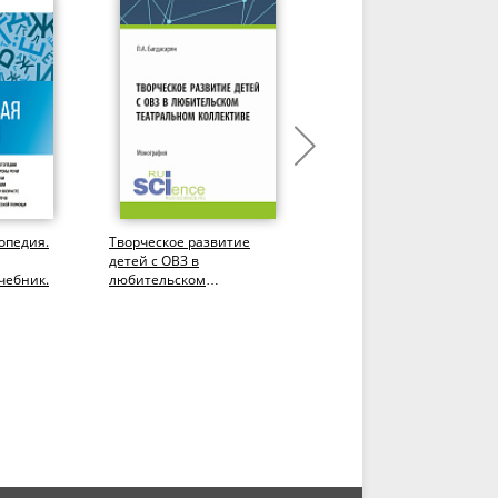
опедия.
Творческое развитие
Основы логопедии. (СПО)
детей с ОВЗ в
Учебник.
чебник.
любительском
театральном коллективе.
(Бакалавриат,...