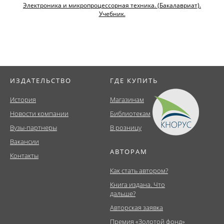
Электроника и микропроцессорная техника. (Бакалавриат).
Учебник.
ИЗДАТЕЛЬСТВО
ГДЕ КУПИТЬ
История
Магазинам
Новости компании
Библиотекам
Вузы-партнеры
В розницу
Вакансии
АВТОРАМ
Контакты
Как стать автором?
Книга издана. Что
дальше?
Авторская заявка
Премия «Золотой фонд»