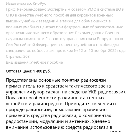
Издательство:
КноРус
Гриф: Рекомендовано Экспертным советом УМО в системе ВО и
СПО в качестве учебного пособия для курсантов военных
высших учебных заведений, а также для обучающихся в
военных учебных центрах при федеральных образовательных
организациях высшего образования Рекомендована Военно-
научным комитетом Главного управления связи Вооруженных
Сил Российской Федерации в качестве учебного пособия для
специалистов войск связи, протокол № 12 от 10 ноября 2025 года
Страниц: 208
Вид издания: Учебное пособие
Оптовая цена:
1 400 руб.
Представлены основные понятия радиосвязи
применительно к средствам тактического звена
управления (упор сделан на средства УКВ-радиосвязи).
Показаны особенности различных антенных
устройств и радиосредств. Приводятся сведения о
природе радиосвязи, помогающие правильно
применять средства радиосвязи, о компонентах
радиостанций, модуляции и антеннах. Уделено
внимание использованию средств радиосвязи в