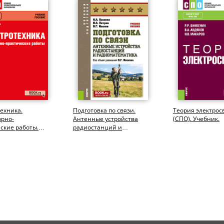
ехника.
Подготовка по связи.
Теория электрос
орно-
Антенные устройства
(СПО). Учебник.
ские работы.
радиостанций и
чебное пособие.
радиоматематика.
(Бакалавриат,...