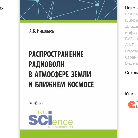
ая
Никола
Год из
ISBN: 
Дисци
инфок
ВУЗ ав
А.А.Бл
Издате
Страни
Вид из
Оптов
Книга