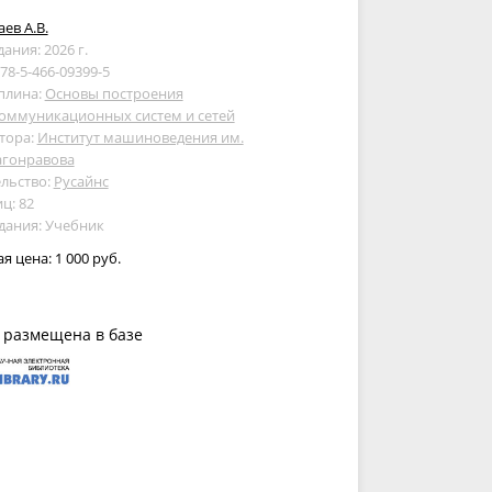
ев А.В.
дания: 2026 г.
978-5-466-09399-5
плина:
Основы построения
оммуникационных систем и сетей
тора:
Институт машиноведения им.
агонравова
льство:
Русайнс
ц: 82
дания: Учебник
ая цена:
1 000 руб.
 размещена в базе