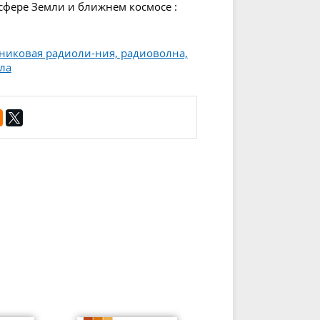
сфере Земли и ближнем космосе :
тниковая радиоли-ния, радиоволна,
ла