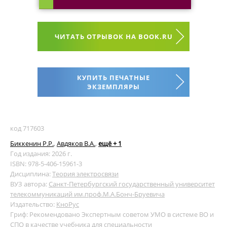
ЧИТАТЬ ОТРЫВОК НА BOOK.RU
КУПИТЬ ПЕЧАТНЫЕ
ЭКЗЕМПЛЯРЫ
код 717603
Биккенин Р.Р.
,
Авдяков В.А.
,
ещё + 1
Год издания: 2026 г.
ISBN: 978-5-406-15961-3
Дисциплина:
Теория электросвязи
ВУЗ автора:
Санкт-Петербургский государственный университет
телекоммуникаций им.проф.М.А.Бонч-Бруевича
Издательство:
КноРус
Гриф: Рекомендовано Экспертным советом УМО в системе ВО и
СПО в качестве учебника для специальности