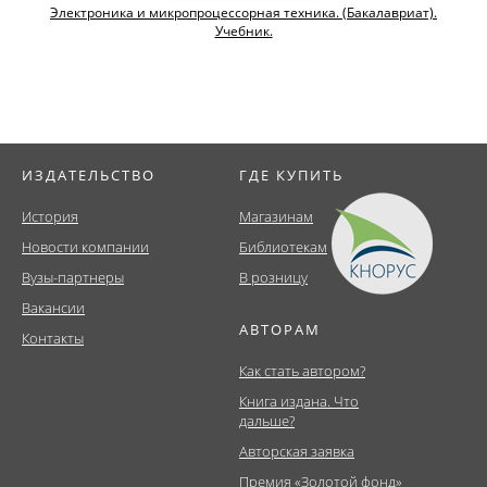
Электроника и микропроцессорная техника. (Бакалавриат).
Учебник.
ИЗДАТЕЛЬСТВО
ГДЕ КУПИТЬ
История
Магазинам
Новости компании
Библиотекам
Вузы-партнеры
В розницу
Вакансии
АВТОРАМ
Контакты
Как стать автором?
Книга издана. Что
дальше?
Авторская заявка
Премия «Золотой фонд»