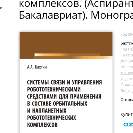
комплексов. (Аспиран
ая
Бакалавриат). Моногр
код 69
Бахтин
Год из
ISBN: 
Дисци
ВУЗ ав
техни
Издате
Страни
Вид и
Оптов
Купит