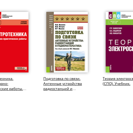
ехника.
Подготовка по связи.
Теория электрос
орно-
Антенные устройства
(СПО). Учебник.
ские работы.
радиостанций и
чебное пособие.
радиоматематика.
(Бакалавриат,...