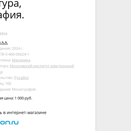
тура,
афия.
4894
 А.А.
дания: 2024 г.
978-5-466-06624-1
плина:
Механика
тора:
Московский институт электронной
ки
льство:
Русайнс
ц: 160
здания: Монография
ая цена:
1 000 руб.
ь в интернет-магазине