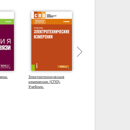
вязи.
Электротехнические
Подготовка по связи.
измерения. (СПО).
Основы УКВ-связи.
Учебник.
(Бакалавриат,
Магистратура). Учебное
пособие.