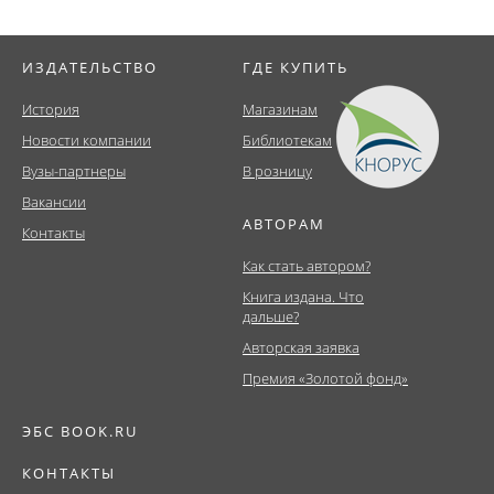
ИЗДАТЕЛЬСТВО
ГДЕ КУПИТЬ
История
Магазинам
Новости компании
Библиотекам
Вузы-партнеры
В розницу
Вакансии
АВТОРАМ
Контакты
Как стать автором?
Книга издана. Что
дальше?
Авторская заявка
Премия «Золотой фонд»
ЭБС BOOK.RU
КОНТАКТЫ