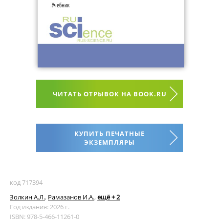
ЧИТАТЬ ОТРЫВОК НА BOOK.RU
КУПИТЬ ПЕЧАТНЫЕ
ЭКЗЕМПЛЯРЫ
код 717394
Золкин А.Л.
,
Рамазанов И.А.
,
ещё + 2
Год издания: 2026 г.
ISBN: 978-5-466-11261-0