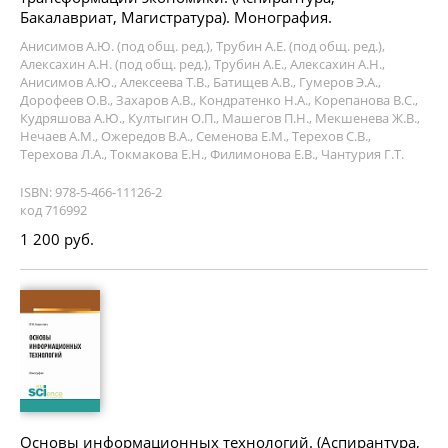
Бакалавриат, Магистратура). Монография.
Анисимов А.Ю. (под общ. ред.), Трубин А.Е. (под общ. ред.),
Алексахин А.Н. (под общ. ред.), Трубин А.Е., Алексахин А.Н.,
Анисимов А.Ю., Алексеева Т.В., Батищев А.В., Гумеров Э.А.,
Дорофеев О.В., Захаров А.В., Кондратенко Н.А., Корепанова В.С.,
Кудряшова А.Ю., Култыгин О.П., Машегов П.Н., Мекшенева Ж.В.,
Нечаев А.М., Ожередов В.А., Семенова Е.М., Терехов С.В.,
Терехова Л.А., Токмакова Е.Н., Филимонова Е.В., Чантурия Г.Т.
ISBN: 978-5-466-11126-2
код 716992
1 200 руб.
Основы информационных технологий. (Аспирантура,