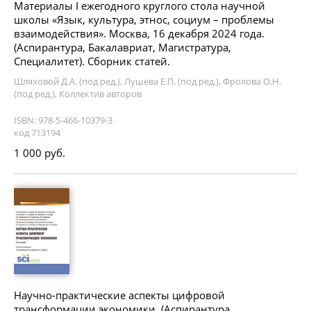
Материалы I ежегодного круглого стола научной
школы «Язык, культура, этнос, социум – проблемы
взаимодействия». Москва, 16 декабря 2024 года.
(Аспирантура, Бакалавриат, Магистратура,
Специалитет). Сборник статей.
Шляховой Д.А. (под ред.), Лушева Е.П. (под ред.), Фролова О.Н.
(под ред.), Коллектив авторов
ISBN: 978-5-466-10379-3
код 713194
1 000 руб.
Научно-практические аспекты цифровой
трансформации экономики. (Аспирантура,