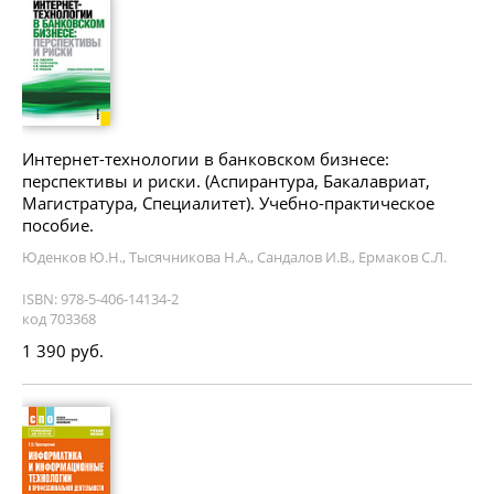
Интернет-технологии в банковском бизнесе:
перспективы и риски. (Аспирантура, Бакалавриат,
Магистратура, Специалитет). Учебно-практическое
пособие.
Юденков Ю.Н., Тысячникова Н.А., Сандалов И.В., Ермаков С.Л.
ISBN: 978-5-406-14134-2
код 703368
1 390 руб.