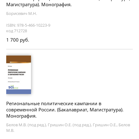
Магистратура). Монография.
Борисевич М.Н.
ISBN: 978-5-466-10223-9
код 712728
1 700 руб.
Региональные политические кампании в
современной России. (Бакалавриат, Магистратура).
Монография.
Белов М.В. (под ред.), Гришин О.Е. (под ред.), Гришин О.Е., Белов
М.В.