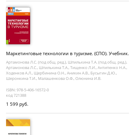
Маркетинговые технологии в туризме. (СПО). Учебник.
Артамонова Л.С. (под общ. ред.), Шпилькина Т.А. (под общ. ред.),
Артамонова Л.С., Шпилькина Т.А., Тищенко Л.И., Антипенко Н.А.,
Ходенков А.Л., Щербинина О.Н., Аникин А.В., Бусыгин Д.Ю.,
Шеронкина Т.И., Малашенкова О.Ф., Олюнина И.В.
ISBN: 978-5-406-16572-0
код 721388
1 599 руб.