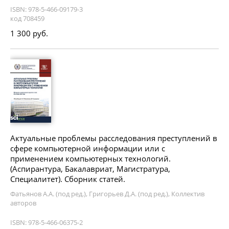
ISBN: 978-5-466-09179-3
код 708459
1 300 руб.
Актуальные проблемы расследования преступлений в
сфере компьютерной информации или с
применением компьютерных технологий.
(Аспирантура, Бакалавриат, Магистратура,
Специалитет). Сборник статей.
Фатьянов А.А. (под ред.), Григорьев Д.А. (под ред.), Коллектив
авторов
ISBN: 978-5-466-06375-2