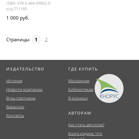
ISBN: 978-5-466-09802-0
код 711185
1 000 руб.
Страницы:
1
2
ИЗДАТЕЛЬСТВО
ГДЕ КУПИТЬ
История
Магазинам
Новости компании
Библиотекам
Вузы-партнеры
В розницу
Вакансии
АВТОРАМ
Контакты
Как стать автором?
Книга издана. Что