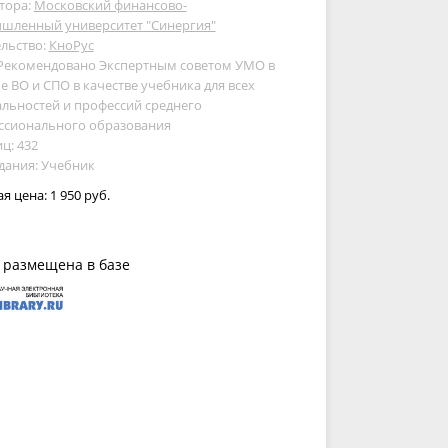
тора:
Московский финансово-
шленный университет "Синергия"
льство:
КноРус
 Рекомендовано Экспертным советом УМО в
е ВО и СПО в качестве учебника для всех
льностей и профессий среднего
ссионального образования
ц: 432
дания: Учебник
ая цена:
1 950 руб.
 размещена в базе