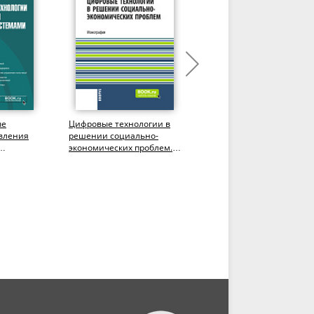
ые
Цифровые технологии в
1С: Предприятие
авления
решении социально-
8.3.Лабораторный
экономических проблем.
практикум. (СПО). Учебн
лавриат).
(Аспирантура,
пособие.
.
Бакалавриат,...