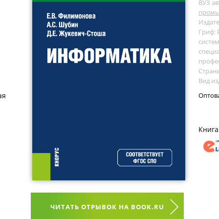
ВУЗ ав
промы
Издате
Гриф:
систем
специа
профе
Страни
Вид из
ая
Оптов
Книга
ЧИТАТЬ ОТРЫВОК НА BOOK.RU