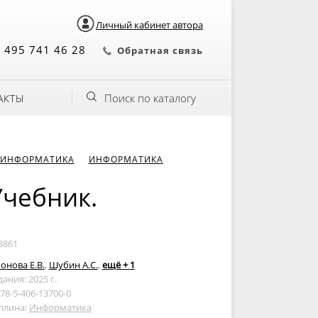
Личный кабинет автора
 495 741 46 28
Обратная связь
Поиск по каталогу
АКТЫ
 ИНФОРМАТИКА
ИНФОРМАТИКА
Учебник.
3861
нова Е.В.
,
Шубин А.С.
,
ещё + 1
дания: 2025 г.
978-5-406-13700-0
плина:
Информатика