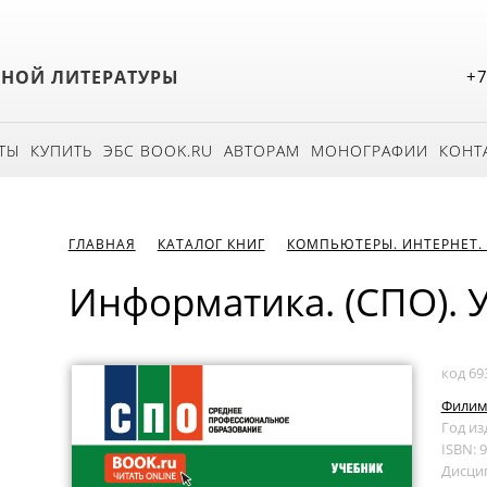
БНОЙ ЛИТЕРАТУРЫ
+7
ТЫ
КУПИТЬ
ЭБС BOOK.RU
АВТОРАМ
МОНОГРАФИИ
КОНТ
ГЛАВНАЯ
КАТАЛОГ КНИГ
КОМПЬЮТЕРЫ. ИНТЕРНЕТ.
Информатика. (СПО). 
код 69
Филимо
Год из
ISBN: 
Дисци