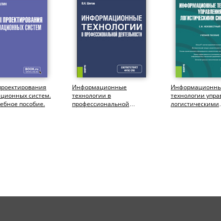
проектирования
Информационные
Информационн
ционных систем.
технологии в
технологии упр
чебное пособие.
профессиональной
логистическими
деятельности. (СПО).
системами. (Бака
Учебник.
Учебное пособие