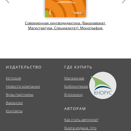
Современная лингводидактика. (Бакалавриат,
Магистратура, Специалитет). Монография.
ИЗДАТЕЛЬСТВО
ГДЕ КУПИТЬ
История
Магазинам
Новости компании
Библиотекам
Вузы-партнеры
В розницу
Вакансии
АВТОРАМ
Контакты
Как стать автором?
Книга издана. Что