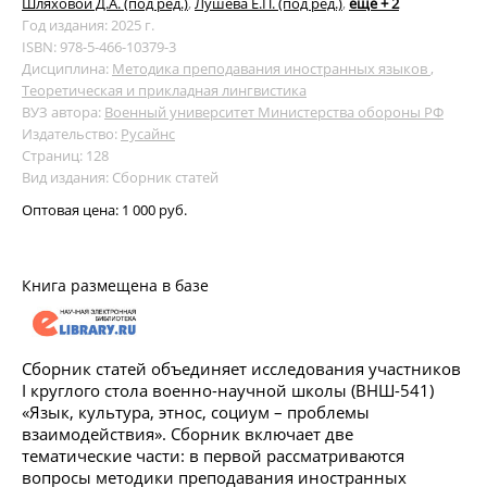
Шляховой Д.А. (под ред.)
,
Лушева Е.П. (под ред.)
,
ещё + 2
Год издания: 2025 г.
ISBN: 978-5-466-10379-3
Дисциплина:
Методика преподавания иностранных языков
,
Теоретическая и прикладная лингвистика
ВУЗ автора:
Военный университет Министерства обороны РФ
Издательство:
Русайнс
Страниц: 128
Вид издания: Сборник статей
Оптовая цена:
1 000 руб.
Книга размещена в базе
Сборник статей объединяет исследования участников
I круглого стола военно-научной школы (ВНШ-541)
«Язык, культура, этнос, социум – проблемы
взаимодействия». Сборник включает две
тематические части: в первой рассматриваются
вопросы методики преподавания иностранных