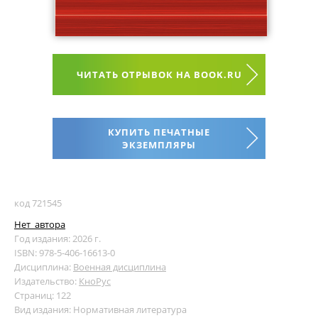
ЧИТАТЬ ОТРЫВОК НА BOOK.RU
КУПИТЬ ПЕЧАТНЫЕ
ЭКЗЕМПЛЯРЫ
код 721545
Нет_автора
Год издания: 2026 г.
ISBN: 978-5-406-16613-0
Дисциплина:
Военная дисциплина
Издательство:
КноРус
Страниц: 122
Вид издания: Нормативная литература