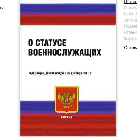
Нет_а
ая
Год из
ISBN: 
Дисци
Издате
Страни
Вид из
Оптов