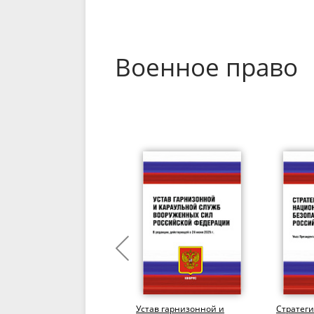
Военное право
Правовое регулирование
Устав гарнизонной и
Стратег