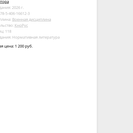
втора
дания: 2026 г.
978-5-406-16612-3
плина:
Военная дисциплина
льство:
КноРус
ц: 118
дания: Нормативная литература
ая цена:
1 200 руб.