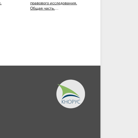
.
правового исследования.
(Адъюнктура,
Общая часть.
Бакалавриат,
ература.
(Адъюнктура,
Магистратура,
Аспирантура,
Специалитет). Учебник.
Магистратура,...