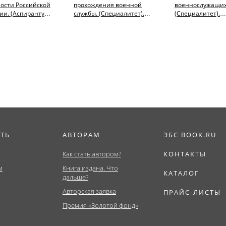
ости Российской
прохождения военной
военнослужащих
и. (Аспирантура,
службы. (Специалитет).
(Специалитет).
иат,
Нормативная литература.
Нормативная лит
ура,...
ИТЬ
АВТОРАМ
ЭБС BOOK.RU
Как стать автором?
КОНТАКТЫ
м
Книга издана. Что
КАТАЛОГ
дальше?
Авторская заявка
ПРАЙС-ЛИСТЫ
Премия «Золотой фонд»