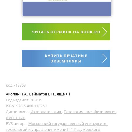
ЧИТАТЬ ОТРЫВОК НА BOOK.RU
КУПИТЬ ПЕЧАТНЫЕ
ЭКЗЕМПЛЯРЫ
код 718863
Акопян Н.А.
,
Байматов В.Н.
,
ещё + 1
Год издания: 2026 г.
ISBN: 978-5-466-11826-1
Дисциплина:
Ихтиопатология
,
Патологическая физиология
животных
ВУЗ автора:
Московский государственный университет
технологий и управления имени К.Г. Разумовского