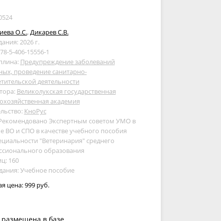
0524
ева О.С.
,
Дикарев С.В.
дания: 2026 г.
978-5-406-15556-1
плина:
Предупреждение заболеваний
ых, проведение санитарно-
тительской деятельности
тора:
Великолукская государственная
охозяйственная академия
льство:
КноРус
 Рекомендовано Экспертным советом УМО в
е ВО и СПО в качестве учебного пособия
ециальности "Ветеринария" среднего
ссионального образования
ц: 160
дания: Учебное пособие
ая цена:
999 руб.
 размещена в базе