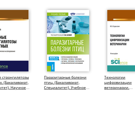
е стронгилятозы
Паразитарные болезни
Технологии
. (Бакалавриат,
птиц. (Бакалавриат,
цифровизации
тет). Научное
Специалитет). Учебное
ветеринарии.
пособие.
(Аспирантура,
Бакалавриат,
Магистратура,
Специалитет)....