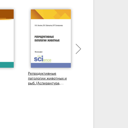
Репродуктивные
Болезни лошадей и
патологии животных и
мелкого рогатого скота
рыб. (Аспирантура,
(патоморфологическая
Бакалавриат,
диагностика).
Магистратура,
(Бакалавриат,...
Специалитет)....