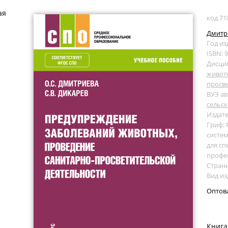
ая
код 71
Дмитри
Год из
ISBN: 
Дисци
животн
просве
ВУЗ ав
сельск
Издате
Гриф:
систем
для сп
профе
Страни
Вид из
Оптов
Книга