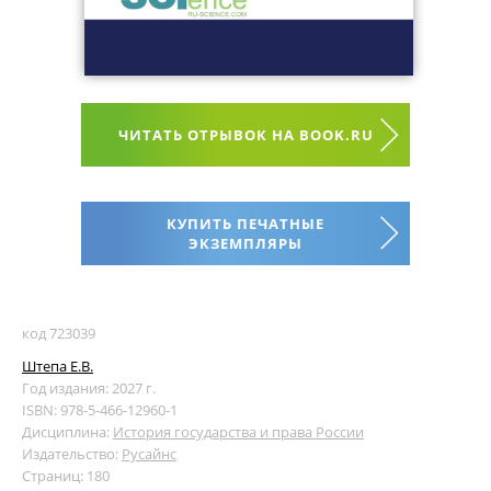
ЧИТАТЬ ОТРЫВОК НА BOOK.RU
КУПИТЬ ПЕЧАТНЫЕ
ЭКЗЕМПЛЯРЫ
код 723039
Штепа Е.В.
Год издания: 2027 г.
ISBN: 978-5-466-12960-1
Дисциплина:
История государства и права России
Издательство:
Русайнс
Страниц: 180