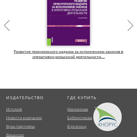
х
Развитие прокурорского надзора за исполнением законов в
оперативно-розыскной деятельности....
ИЗДАТЕЛЬСТВО
ГДЕ КУПИТЬ
История
Магазинам
Новости компании
Библиотекам
Вузы-партнеры
В розницу
Вакансии