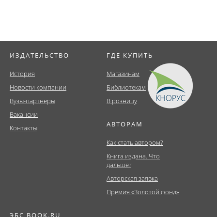
ИЗДАТЕЛЬСТВО
ГДЕ КУПИТЬ
История
Магазинам
Новости компании
Библиотекам
Вузы-партнеры
В розницу
Вакансии
АВТОРАМ
Контакты
Как стать автором?
Книга издана. Что
дальше?
Авторская заявка
Премия «Золотой фонд»
ЭБС BOOK.RU