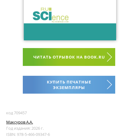
ЧИТАТЬ ОТРЫВОК НА BOOK.RU
КУПИТЬ ПЕЧАТНЫЕ
ЭКЗЕМПЛЯРЫ
код 709457
Максуров А.А.
Год издания: 2026 г.
ISBN: 978-5-466-09347-6