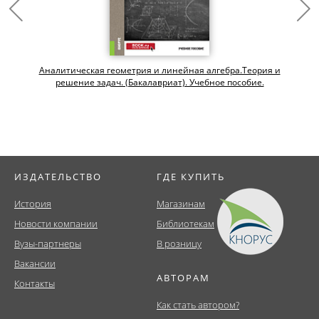
Аналитическая геометрия и линейная алгебра.Теория и
решение задач. (Бакалавриат). Учебное пособие.
ИЗДАТЕЛЬСТВО
ГДЕ КУПИТЬ
История
Магазинам
Новости компании
Библиотекам
Вузы-партнеры
В розницу
Вакансии
АВТОРАМ
Контакты
Как стать автором?