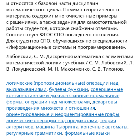
и относятся к базовой части дисциплин
математического цикла. Помимо теоретического
материала содержит многочисленные примеры
с решениями, а также задания для самостоятельной
работы студентов, которые снабжены ответами.
Соответствует ФГОС СПО последнего поколения.
Для студентов СПО, обучающихся по специальности
«Информационные системы и программирование».
Лабовский, С. М. Дискретная математика с элементами
математической логики : учебник / С. М. Лабовский, Л.
В. Локуциевский, М. Н. Максименко, С. В. Тихонов.
логические (пропозициональные) операции над
высказываниями
,
булевы функции
,
совершенные
конъюнктивные и дизъюнктивные нормальные
формы
,
операции над множествами
,
декартовы
произведения множеств и отношения
,
ориентированные и неориентированные графы
,
логические операции над предикатами
,
теория
алгоритмов
,
машина Тьюринга
,
конечные автоматы
,
регулярные грамматики
,
формальные языки