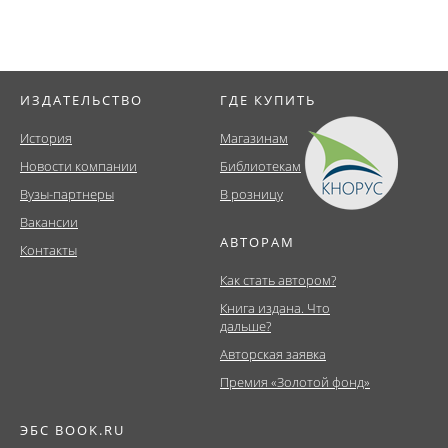
ИЗДАТЕЛЬСТВО
ГДЕ КУПИТЬ
История
Магазинам
Новости компании
Библиотекам
Вузы-партнеры
В розницу
Вакансии
АВТОРАМ
Контакты
Как стать автором?
Книга издана. Что
дальше?
Авторская заявка
Премия «Золотой фонд»
ЭБС BOOK.RU