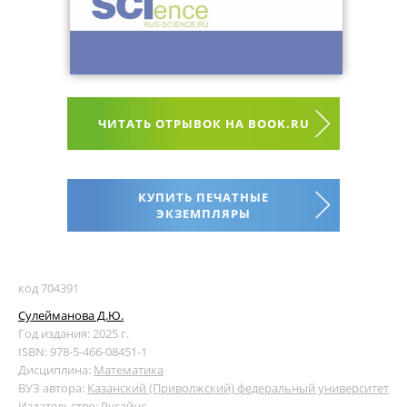
ЧИТАТЬ ОТРЫВОК НА BOOK.RU
КУПИТЬ ПЕЧАТНЫЕ
ЭКЗЕМПЛЯРЫ
код 704391
Сулейманова Д.Ю.
Год издания: 2025 г.
ISBN: 978-5-466-08451-1
Дисциплина:
Математика
ВУЗ автора:
Казанский (Приволжский) федеральный университет
Издательство:
Русайнс