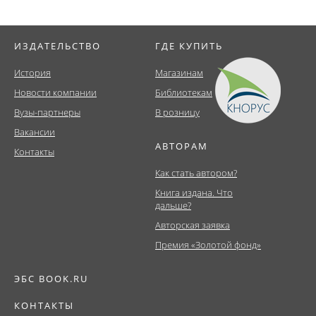
ИЗДАТЕЛЬСТВО
ГДЕ КУПИТЬ
История
Магазинам
Новости компании
Библиотекам
Вузы-партнеры
В розницу
Вакансии
АВТОРАМ
Контакты
Как стать автором?
Книга издана. Что
дальше?
Авторская заявка
Премия «Золотой фонд»
ЭБС BOOK.RU
КОНТАКТЫ