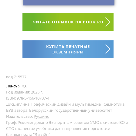
ЧИТАТЬ ОТРЫВОК НА BOOK.RU
КУПИТЬ ПЕЧАТНЫЕ
ЭКЗЕМПЛЯРЫ
код 715577
Ленсу Я.Ю.
Год издания: 2025 г.
ISBN: 978-5-466-10707-4
Дисциплина:
Графический дизайн и мультимедиа
,
Семиотика
ВУЗ автора:
Белорусский государственный университет
Издательство:
Русайнс
Гриф: Рекомендовано Экспертным советом УМО в системе ВО и
СПО в качестве учебника для направления подготовки
бакалавриата "Дизайн"