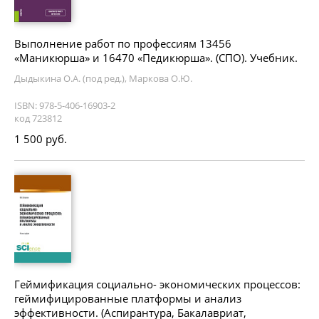
Выполнение работ по профессиям 13456
«Маникюрша» и 16470 «Педикюрша». (СПО). Учебник.
Дыдыкина О.А. (под ред.), Маркова О.Ю.
ISBN: 978-5-406-16903-2
код 723812
1 500 руб.
Геймификация социально- экономических процессов:
геймифицированные платформы и анализ
эффективности. (Аспирантура, Бакалавриат,