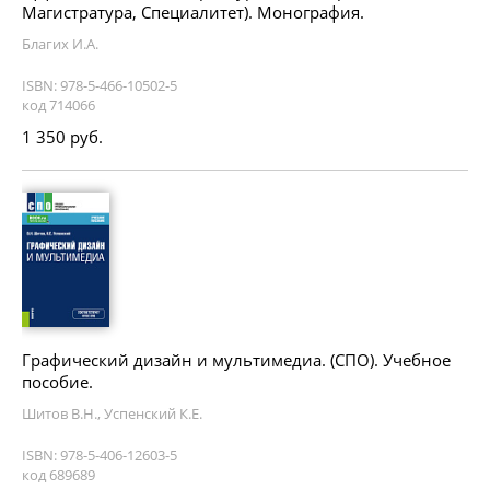
Магистратура, Специалитет). Монография.
Благих И.А.
ISBN: 978-5-466-10502-5
код 714066
1 350 руб.
Графический дизайн и мультимедиа. (СПО). Учебное
пособие.
Шитов В.Н., Успенский К.Е.
ISBN: 978-5-406-12603-5
код 689689