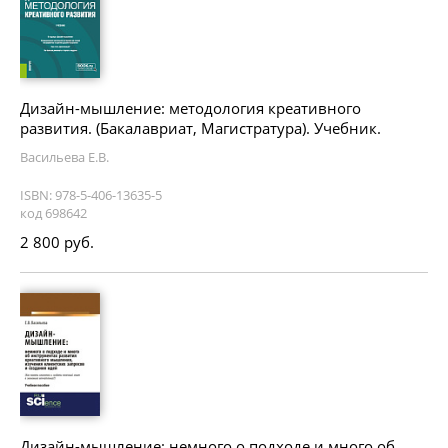
Дизайн-мышление: методология креативного
развития. (Бакалавриат, Магистратура). Учебник.
Васильева Е.В.
ISBN: 978-5-406-13635-5
код 698642
2 800 руб.
Дизайн-мышление: немного о подходе и много об