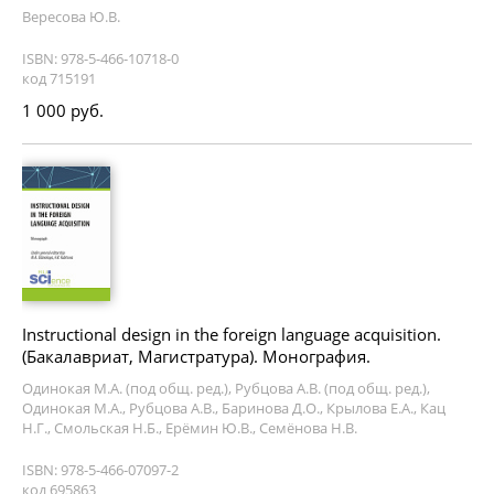
Вересова Ю.В.
ISBN: 978-5-466-10718-0
код 715191
1 000 руб.
Instructional design in the foreign language acquisition.
(Бакалавриат, Магистратура). Монография.
Одинокая М.А. (под общ. ред.), Рубцова А.В. (под общ. ред.),
Одинокая М.А., Рубцова А.В., Баринова Д.О., Крылова Е.А., Кац
Н.Г., Смольская Н.Б., Ерёмин Ю.В., Семёнова Н.В.
ISBN: 978-5-466-07097-2
код 695863