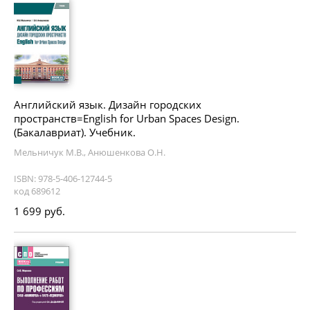
Английский язык. Дизайн городских
пространств=English for Urban Spaces Design.
(Бакалавриат). Учебник.
Мельничук М.В., Анюшенкова О.Н.
ISBN: 978-5-406-12744-5
код 689612
1 699 руб.