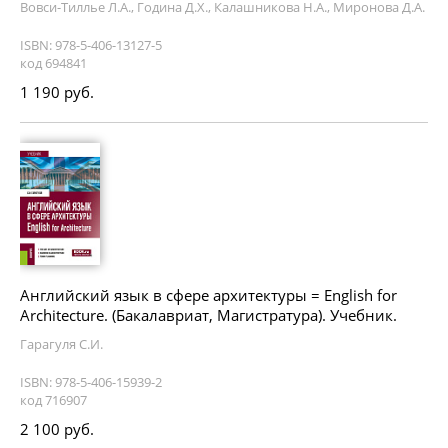
Вовси-Тиллье Л.А., Година Д.Х., Калашникова Н.А., Миронова Д.А.
ISBN: 978-5-406-13127-5
код 694841
1 190 руб.
Английский язык в сфере архитектуры = English for
Architecture. (Бакалавриат, Магистратура). Учебник.
Гарагуля С.И.
ISBN: 978-5-406-15939-2
код 716907
2 100 руб.