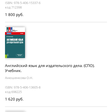
ISBN: 978-5-406-15337-6
код 712398
1 800 руб.
Английский язык для издательского дела. (СПО).
Учебник.
Анюшенкова О.Н.
ISBN: 978-5-406-13605-8
код 698225
1 620 руб.