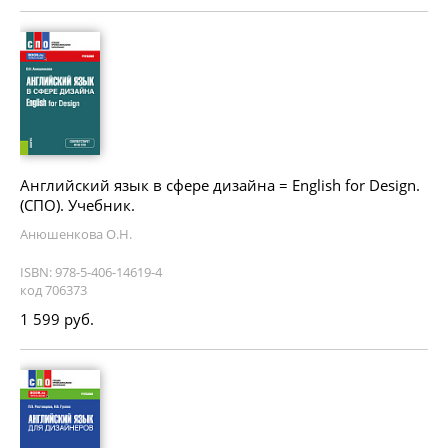
Английский язык в сфере дизайна = English for Design.
(СПО). Учебник.
Анюшенкова О.Н.
ISBN: 978-5-406-14619-4
код 706373
1 599 руб.