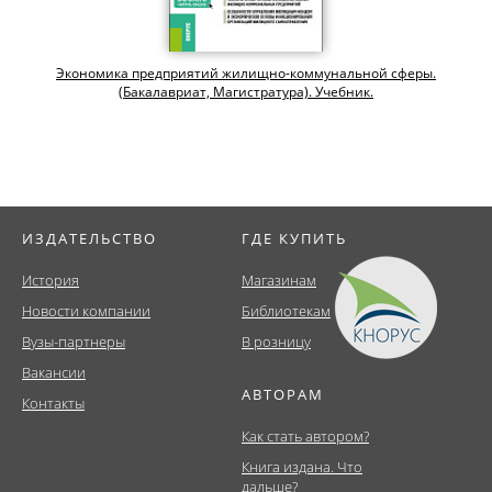
Экономика предприятий жилищно-коммунальной сферы.
(Бакалавриат, Магистратура). Учебник.
ИЗДАТЕЛЬСТВО
ГДЕ КУПИТЬ
История
Магазинам
Новости компании
Библиотекам
Вузы-партнеры
В розницу
Вакансии
АВТОРАМ
Контакты
Как стать автором?
Книга издана. Что
дальше?