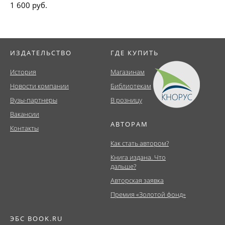
1 600 руб.
ИЗДАТЕЛЬСТВО
ГДЕ КУПИТЬ
История
Магазинам
Новости компании
Библиотекам
Вузы-партнеры
В розницу
Вакансии
АВТОРАМ
Контакты
Как стать автором?
Книга издана. Что
дальше?
Авторская заявка
Премия «Золотой фонд»
ЭБС BOOK.RU