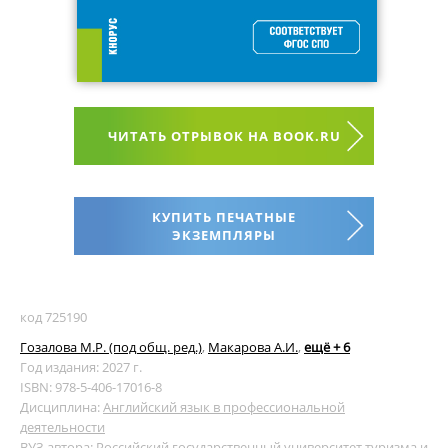
ЧИТАТЬ ОТРЫВОК НА BOOK.RU
КУПИТЬ ПЕЧАТНЫЕ
ЭКЗЕМПЛЯРЫ
код 725190
Гозалова М.Р. (под общ. ред.)
,
Макарова А.И.
,
ещё + 6
Год издания: 2027 г.
ISBN: 978-5-406-17016-8
Дисциплина:
Английский язык в профессиональной
деятельности
ВУЗ автора:
Российский государственный университет туризма и