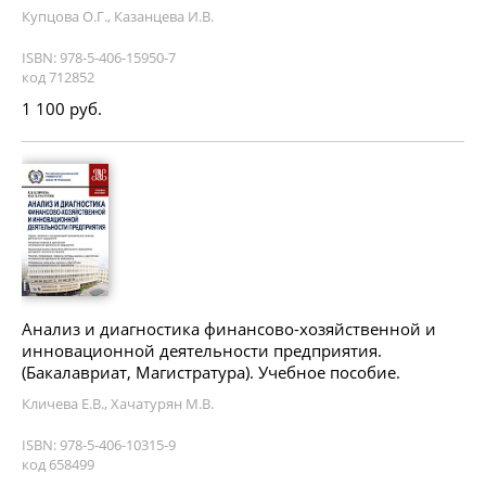
Купцова О.Г., Казанцева И.В.
ISBN: 978-5-406-15950-7
код 712852
1 100 руб.
Анализ и диагностика финансово-хозяйственной и
инновационной деятельности предприятия.
(Бакалавриат, Магистратура). Учебное пособие.
Кличева Е.В., Хачатурян М.В.
ISBN: 978-5-406-10315-9
код 658499