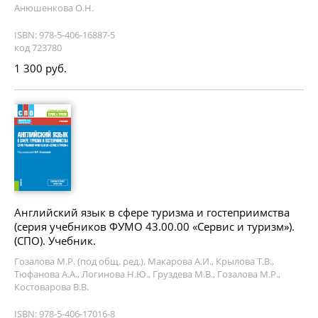
Анюшенкова О.Н.
ISBN: 978-5-406-16887-5
код 723780
1 300 руб.
Английский язык в сфере туризма и гостеприимства
(серия учебников ФУМО 43.00.00 «Сервис и туризм»).
(СПО). Учебник.
Гозалова М.Р. (под общ. ред.), Макарова А.И., Крылова Т.В.,
Тюфанова А.А., Логинова Н.Ю., Груздева М.В., Гозалова М.Р.,
Костоварова В.В.
ISBN: 978-5-406-17016-8