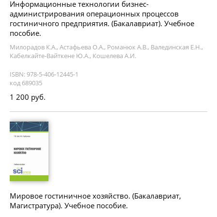
Информационные технологии бизнес-
администрирования операционных процессов
гостиничного предприятия. (Бакалавриат). Учебное
пособие.
Милорадов К.А., Астафьева О.А., Романюк А.В., Валединская Е.Н.,
Кабелкайте-Вайткене Ю.А., Кошелева А.И.
ISBN: 978-5-406-12445-1
код 689035
1 200 руб.
Мировое гостиничное хозяйство. (Бакалавриат,
Магистратура). Учебное пособие.