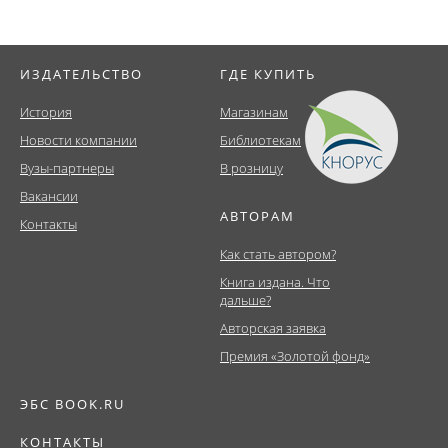
ИЗДАТЕЛЬСТВО
ГДЕ КУПИТЬ
История
Магазинам
Новости компании
Библиотекам
Вузы-партнеры
В розницу
Вакансии
АВТОРАМ
Контакты
Как стать автором?
Книга издана. Что
дальше?
Авторская заявка
Премия «Золотой фонд»
ЭБС BOOK.RU
КОНТАКТЫ