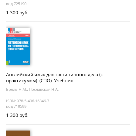
код 725190
1 300 руб.
Английский язык для гостиничного дела (с
практикумом). (СПО). Учебник.
Брель Н.М., Пославская Н.А.
ISBN: 978-5-406-16346-7
код 719599
1 300 руб.