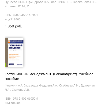
Цунаева Ю.О., Офицерова Н.А., Лапшина Н.В., Тараканова О.В.,
Коренко Ю.М., Ф
ISBN: 978-5-466-11631-1
код 718465
1 350 руб.
Гостиничный менеджмент. (Бакалавриат). Учебное
пособие
Федулин А.А. (под ред.), Федулин А.А., Скабеева Л.И., Духовная
Л.Л., Стахова Л.В.
ISBN: 978-5-406-06950-9
код 586286