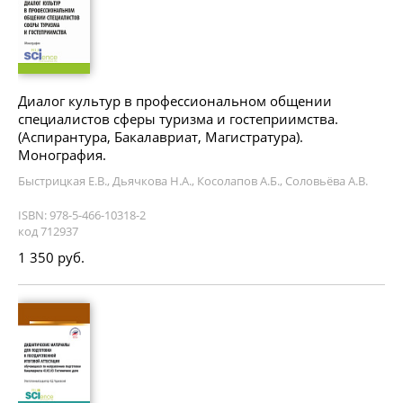
Диалог культур в профессиональном общении
специалистов сферы туризма и гостеприимства.
(Аспирантура, Бакалавриат, Магистратура).
Монография.
Быстрицкая Е.В., Дьячкова Н.А., Косолапов А.Б., Соловьёва А.В.
ISBN: 978-5-466-10318-2
код 712937
1 350 руб.