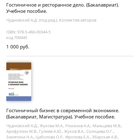
Гостиничное и ресторанное дело. (Бакалавриат).
Учебное пособие.
Чудновский А.Д. (под ред.), Коллектив авторов
ISBN: 978-5-466-09344-5
код 709445
1 000 руб.
Гостиничный бизнес в современной экономике.
(Бакалавриат, Магистратура). Учебное пособие.
Чудновский А.Д., Жукова М.А., Романов А.А., Мальцева М.В.,
Арифуллин М.В., Гулиев А.Ю., Жуков В.А., Солнцева О.Г.,
Замятина Н.А., Цаболова О.Р., Фролова Е.А., Збарская А.В.,