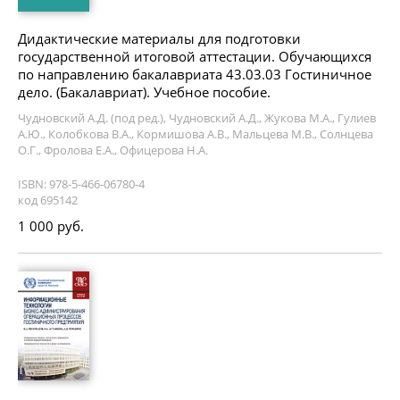
Дидактические материалы для подготовки
государственной итоговой аттестации. Обучающихся
по направлению бакалавриата 43.03.03 Гостиничное
дело. (Бакалавриат). Учебное пособие.
Чудновский А.Д. (под ред.), Чудновский А.Д., Жукова М.А., Гулиев
А.Ю., Колобкова В.А., Кормишова А.В., Мальцева М.В., Солнцева
О.Г., Фролова Е.А., Офицерова Н.А.
ISBN: 978-5-466-06780-4
код 695142
1 000 руб.