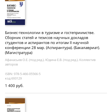
Бизнес-технологии в туризме и гостеприимстве.
Сборник статей и тезисов научных докладов
студентов и аспирантов по итогам II научной
конференции 28 мар. (Аспирантура). (Бакалавриат).
(Магистратура)
Афанасьев О.Е. (под ред.), Юдина Е.В. (под ред.), Коллектив
авторов
ISBN: 978-5-466-05566-5
код 693129
1 400 руб.