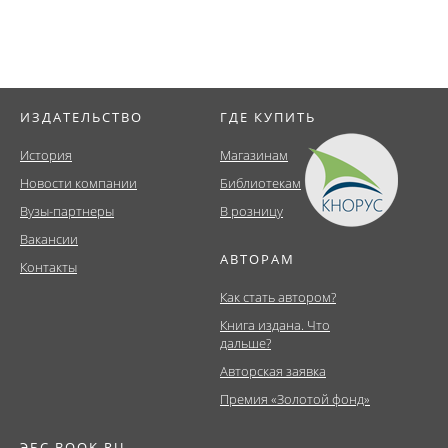
ИЗДАТЕЛЬСТВО
ГДЕ КУПИТЬ
История
Магазинам
Новости компании
Библиотекам
Вузы-партнеры
В розницу
Вакансии
АВТОРАМ
Контакты
Как стать автором?
Книга издана. Что
дальше?
Авторская заявка
Премия «Золотой фонд»
ЭБС BOOK.RU