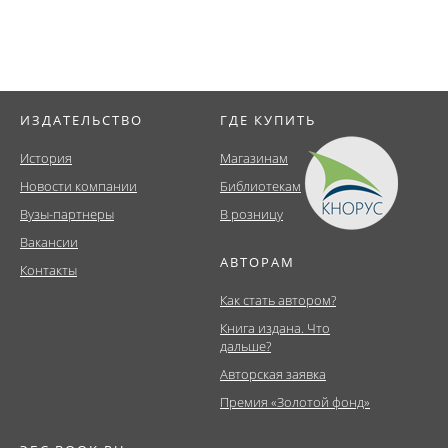
ИЗДАТЕЛЬСТВО
ГДЕ КУПИТЬ
История
Магазинам
Новости компании
Библиотекам
Вузы-партнеры
В розницу
Вакансии
АВТОРАМ
Контакты
Как стать автором?
Книга издана. Что
дальше?
Авторская заявка
Премия «Золотой фонд»