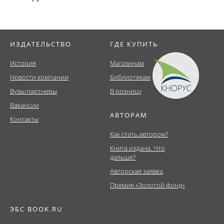
ИЗДАТЕЛЬСТВО
ГДЕ КУПИТЬ
История
Магазинам
Новости компании
Библиотекам
Вузы-партнеры
В розницу
Вакансии
АВТОРАМ
Контакты
Как стать автором?
Книга издана. Что
дальше?
Авторская заявка
Премия «Золотой фонд»
ЭБС BOOK.RU