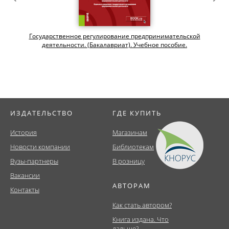
Государственное регулирование предпринимательской
деятельности. (Бакалавриат). Учебное пособие.
ИЗДАТЕЛЬСТВО
ГДЕ КУПИТЬ
История
Магазинам
Новости компании
Библиотекам
Вузы-партнеры
В розницу
Вакансии
АВТОРАМ
Контакты
Как стать автором?
Книга издана. Что
дальше?