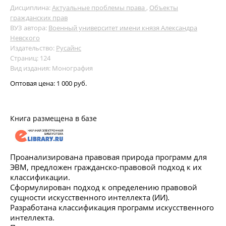
Дисциплина:
Актуальные проблемы права
,
Объекты
гражданских прав
ВУЗ автора:
Военный университет имени князя Александра
Невского
Издательство:
Русайнс
Страниц: 124
Вид издания: Монография
Оптовая цена:
1 000 руб.
Книга размещена в базе
Проанализирована правовая природа программ для
ЭВМ, предложен гражданско-правовой подход к их
классификации.
Сформулирован подход к определению правовой
сущности искусственного интеллекта (ИИ).
Разработана классификация программ искусственного
интеллекта.