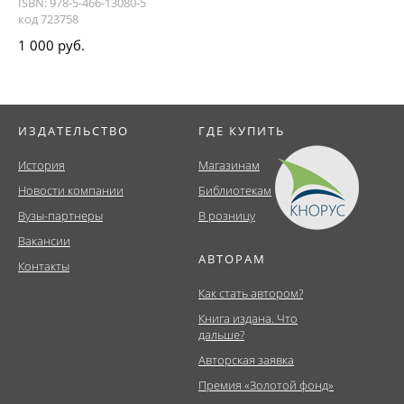
ISBN: 978-5-466-13080-5
код 723758
1 000 руб.
ИЗДАТЕЛЬСТВО
ГДЕ КУПИТЬ
История
Магазинам
Новости компании
Библиотекам
Вузы-партнеры
В розницу
Вакансии
АВТОРАМ
Контакты
Как стать автором?
Книга издана. Что
дальше?
Авторская заявка
Премия «Золотой фонд»