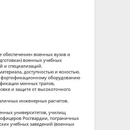
 обеспечение» военных вузов и
дготовка») военных учебных
ей и специализаций.
атериала, доступностью и ясностью.
ов фортификационному оборудованию
ификации минных тралов,
вке и защите от высокоточного
зличных инженерных расчетов.
оенных университетов, училищ
я офицеров Росгвардии, пограничных
нских учебных заведений (военных