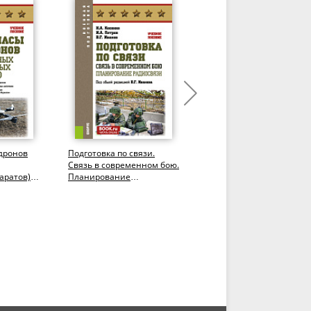
дронов
Подготовка по связи.
Подготовка по связи.
Связь в современном бою.
Радиосвязь в условиях
аратов).
Планирование
радиоэлектронного
радиосвязи.
противодействия.
(Бакалавриат,...
(Бакалавриат,...