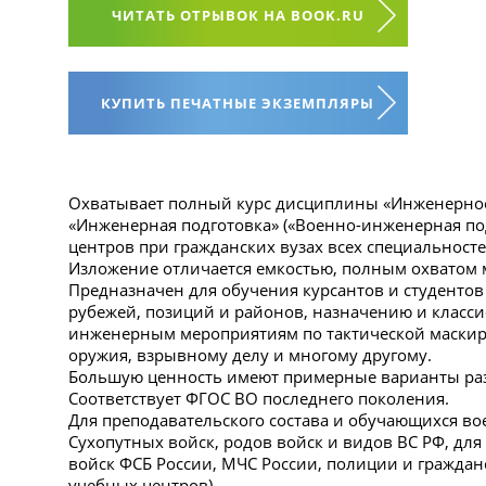
ЧИТАТЬ ОТРЫВОК НА BOOK.RU
КУПИТЬ ПЕЧАТНЫЕ ЭКЗЕМПЛЯРЫ
Охватывает полный курс дисциплины «Инженерное
«Инженерная подготовка» («Военно-инженерная по
центров при гражданских вузах всех специальност
Изложение отличается емкостью, полным охватом м
Предназначен для обучения курсантов и студент
рубежей, позиций и районов, назначению и класс
инженерным мероприятиям по тактической маскиро
оружия, взрывному делу и многому другому.
Большую ценность имеют примерные варианты ра
Соответствует ФГОС ВО последнего поколения.
Для преподавательского состава и обучающихся в
Сухопутных войск, родов войск и видов ВС РФ, дл
войск ФСБ России, МЧС России, полиции и гражда
учебных центров).