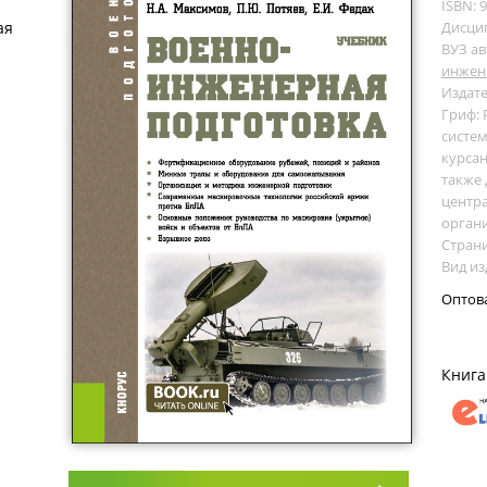
ISBN: 
ая
Дисци
ВУЗ ав
инжен
Издате
Гриф:
систем
курсан
также
центр
орган
Страни
Вид из
Оптов
Книга