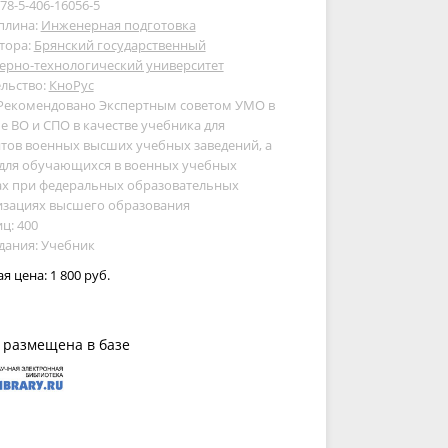
978-5-406-16056-5
плина:
Инженерная подготовка
тора:
Брянский государственный
ерно-технологический университет
льство:
КноРус
 Рекомендовано Экспертным советом УМО в
е ВО и СПО в качестве учебника для
тов военных высших учебных заведений, а
 для обучающихся в военных учебных
ах при федеральных образовательных
изациях высшего образования
ц: 400
дания: Учебник
ая цена:
1 800 руб.
 размещена в базе