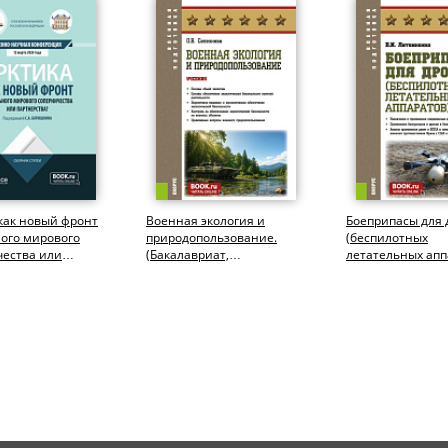
как новый фронт
Военная экология и
Боеприпасы для 
ого мирового
природопользование.
(беспилотных
чества или
(Бакалавриат,
летательных апп
тва?.
Магистратура,
(Адъюнктура,
ура,...
Специалитет). Учебник.
Бакалавриат,
Специалитет)....