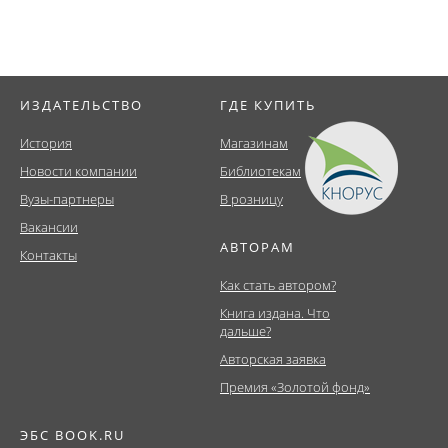
ИЗДАТЕЛЬСТВО
ГДЕ КУПИТЬ
История
Магазинам
Новости компании
Библиотекам
Вузы-партнеры
В розницу
Вакансии
АВТОРАМ
Контакты
Как стать автором?
Книга издана. Что
дальше?
Авторская заявка
Премия «Золотой фонд»
ЭБС BOOK.RU