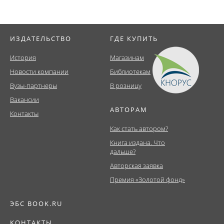
ИЗДАТЕЛЬСТВО
ГДЕ КУПИТЬ
История
Магазинам
Новости компании
Библиотекам
Вузы-партнеры
В розницу
Вакансии
АВТОРАМ
Контакты
Как стать автором?
Книга издана. Что
дальше?
Авторская заявка
Премия «Золотой фонд»
ЭБС BOOK.RU
КОНТАКТЫ