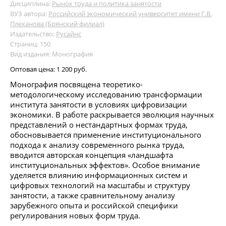
Дисциплина:
Рынок труда и политика занятости
ВУЗ автора:
Российский экономический университет имени Г.В.
Плеханова (Брянский филиал)
Издательство:
Русайнс
Страниц: 150
Вид издания: Монография
Оптовая цена:
1 200 руб.
Монография посвящена теоретико-
методологическому исследованию трансформации
института занятости в условиях цифровизации
экономики. В работе раскрывается эволюция научных
представлений о нестандартных формах труда,
обосновывается применение институционального
подхода к анализу современного рынка труда,
вводится авторская концепция «ландшафта
институциональных эффектов». Особое внимание
уделяется влиянию информационных систем и
цифровых технологий на масштабы и структуру
занятости, а также сравнительному анализу
зарубежного опыта и российской специфики
регулирования новых форм труда.