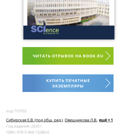
ЧИТАТЬ ОТРЫВОК НА BOOK.RU
КУПИТЬ ПЕЧАТНЫЕ
ЭКЗЕМПЛЯРЫ
код 719703
Сибирская Е.В. (под общ. ред.)
,
Овешникова Л.В.
,
ещё + 1
Год издания: 2026 г.
ISBN: 978-5-466-12080-6