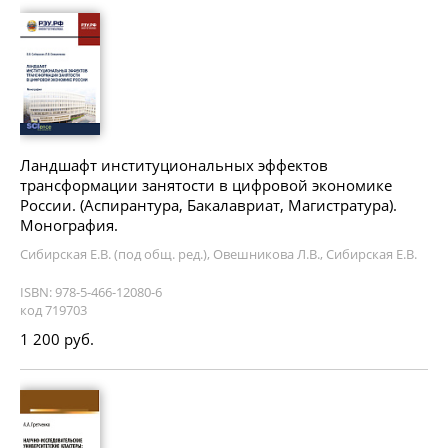
Ландшафт институциональных эффектов
трансформации занятости в цифровой экономике
России. (Аспирантура, Бакалавриат, Магистратура).
Монография.
Сибирская Е.В. (под общ. ред.), Овешникова Л.В., Сибирская Е.В.
ISBN: 978-5-466-12080-6
код 719703
1 200 руб.