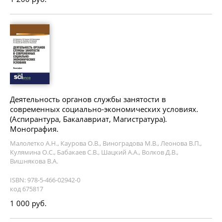
Деятельность органов службы занятости в
современных социально-экономических условиях.
(Аспирантура, Бакалавриат, Магистратура).
Монография.
Малолетко А.Н., Каурова О.В., Виноградова М.В., Леонова В.П.,
Кулямина О.С., Бабакаев С.В., Шацкий А.А., Волков Д.В.,
Вишнякова В.А.
ISBN: 978-5-466-02942-0
код 675817
1 000 руб.