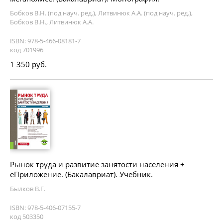
Бобков В.Н. (под науч. ред.), Литвинюк А.А. (под науч. ред.),
Бобков В.Н., Литвинюк А.А.
ISBN: 978-5-466-08181-7
код 701996
1 350 руб.
Рынок труда и развитие занятости населения +
еПриложение. (Бакалавриат). Учебник.
Былков В.Г.
ISBN: 978-5-406-07155-7
код 503350