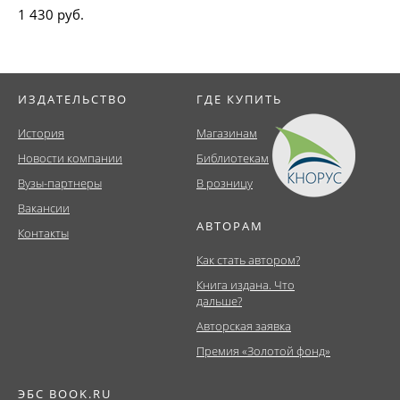
1 430 руб.
ИЗДАТЕЛЬСТВО
ГДЕ КУПИТЬ
История
Магазинам
Новости компании
Библиотекам
Вузы-партнеры
В розницу
Вакансии
АВТОРАМ
Контакты
Как стать автором?
Книга издана. Что
дальше?
Авторская заявка
Премия «Золотой фонд»
ЭБС BOOK.RU