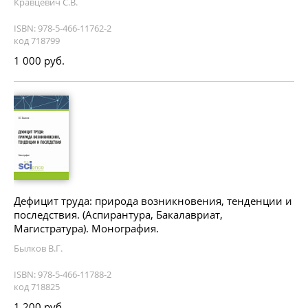
Кравцевич С.В.
ISBN: 978-5-466-11762-2
код 718799
1 000 руб.
Дефицит труда: природа возникновения, тенденции и
последствия. (Аспирантура, Бакалавриат,
Магистратура). Монография.
Былков В.Г.
ISBN: 978-5-466-11788-2
код 718825
1 200 руб.