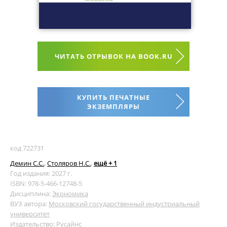
ЧИТАТЬ ОТРЫВОК НА BOOK.RU
КУПИТЬ ПЕЧАТНЫЕ
ЭКЗЕМПЛЯРЫ
код 722731
Демин С.С.
,
Столяров Н.С.
,
ещё + 1
Год издания: 2027 г.
ISBN: 978-5-466-12748-5
Дисциплина:
Экономика
ВУЗ автора:
Московский государственный индустриальный
университет
Издательство:
Русайнс