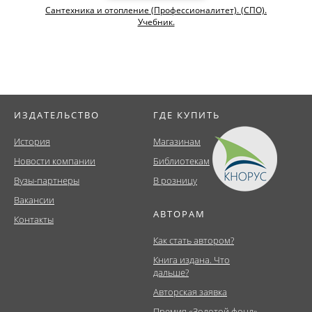
Сантехника и отопление (Профессионалитет). (СПО).
Учебник.
ИЗДАТЕЛЬСТВО
ГДЕ КУПИТЬ
История
Магазинам
Новости компании
Библиотекам
Вузы-партнеры
В розницу
Вакансии
АВТОРАМ
Контакты
Как стать автором?
Книга издана. Что
дальше?
Авторская заявка
Премия «Золотой фонд»