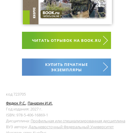
ЧИТАТЬ ОТРЫВОК НА BOOK.RU
КУПИТЬ ПЕЧАТНЫЕ
ЭКЗЕМПЛЯРЫ
код 723705
Федюк Р.С.
,
Панарин И.И.
Год издания: 2027 г.
ISBN: 978-5-406-16869-1
Дисциплина:
Профильная или специализированная дисциплина
ВУЗ автора:
Дальневосточный Федеральный Университет
Издательство:
КноРус