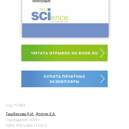
ЧИТАТЬ ОТРЫВОК НА BOOK.RU
КУПИТЬ ПЕЧАТНЫЕ
ЭКЗЕМПЛЯРЫ
код 717403
Ташбекова Д.И.
,
Долгих Е.А.
Год издания: 2026 г.
ISBN: 978-5-466-11226-9