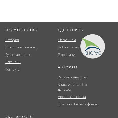
ИЗДАТЕЛЬСТВО
ГДЕ КУПИТЬ
История
Магазинам
Новости компании
Библиотекам
Вузы-партнеры
В розницу
Вакансии
АВТОРАМ
Контакты
Как стать автором?
Книга издана. Что
дальше?
Авторская заявка
Премия «Золотой фонд»
ЭБС BOOK.RU