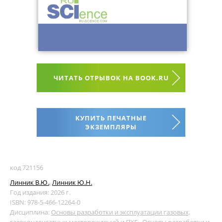
ЧИТАТЬ ОТРЫВОК НА BOOK.RU
КУПИТЬ ПЕЧАТНЫЕ
ЭКЗЕМПЛЯРЫ
код 721156
Линник В.Ю.
,
Линник Ю.Н.
Год издания: 2026 г.
ISBN: 978-5-466-12264-0
Дисциплина:
Основы разработки и эксплуатации газовых,
газоконденсатных месторождений и ПХГ
,
Основы разработки и