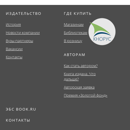
ИЗДАТЕЛЬСТВО
ГДЕ КУПИТЬ
История
Магазинам
Новости компании
Библиотекам
Вузы-партнеры
В розницу
Вакансии
АВТОРАМ
Контакты
Как стать автором?
Книга издана. Что
дальше?
Авторская заявка
Премия «Золотой фонд»
ЭБС BOOK.RU
КОНТАКТЫ